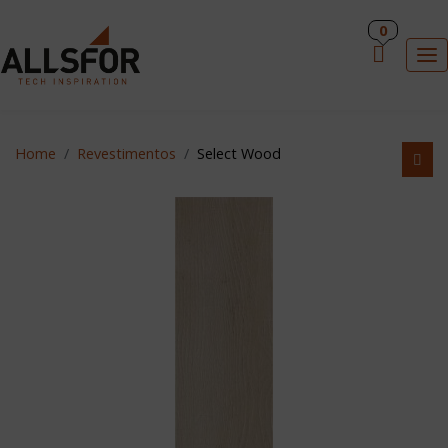
PT
0
×
To
Home
Revestimentos
Select Wood
HOME
REVESTIMENTOS
INDUÇÃO ALLSFOR
ACESSÓRIOS DE COZINHA