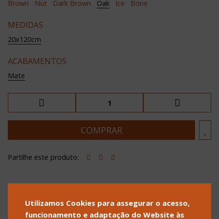
Brown
Nut
Dark Brown
Oak
Ice
Bone
MEDIDAS
20x120cm
ACABAMENTOS
Mate
Partilhe este produto:
Utilizamos Cookies para assegurar o acesso,
POLÍTICA DE PRIVACIDADE
POLÍTICA DE COOKIES
funcionamento e adaptação do Website às
TERMOS E CONDIÇÕES DE