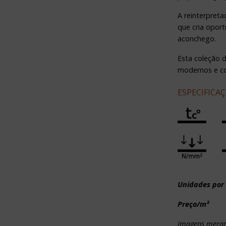
A reinterpret
que cria opor
aconchego.
Esta coleção d
modernos e c
ESPECIFICA
Unidades por
Preço/m²
Imagens merame