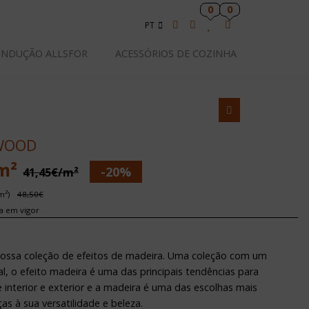
0
0
PT
INDUÇÃO ALLSFOR
ACESSÓRIOS DE COZINHA
WOOD
m²
-20%
41,45€/m²
m²)
48,50€
xa em vigor
 nossa coleção de efeitos de madeira. Uma coleção com um
l, o efeito madeira é uma das principais tendências para
interior e exterior e a madeira é uma das escolhas mais
as à sua versatilidade e beleza.