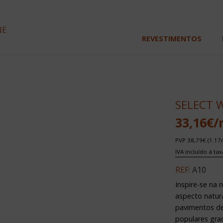
NE
REVESTIMENTOS
SELECT 
33,16€/
PVP 38,79€ (1.17
IVA incluído à ta
REF:
A10
Inspire-se na
aspecto natura
pavimentos de 
populares graç