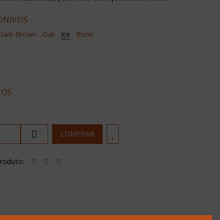
ONÍVEIS
Dark Brown
Oak
Ice
Bone
TOS
produto:
ON