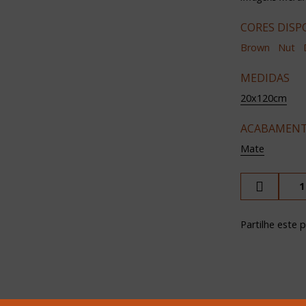
CORES DISP
Brown
Nut
MEDIDAS
20x120cm
ACABAMEN
Mate
Partilhe este 
T +351 262 502 540
TECH INSPIRATI
CHAMADA PARA REDE