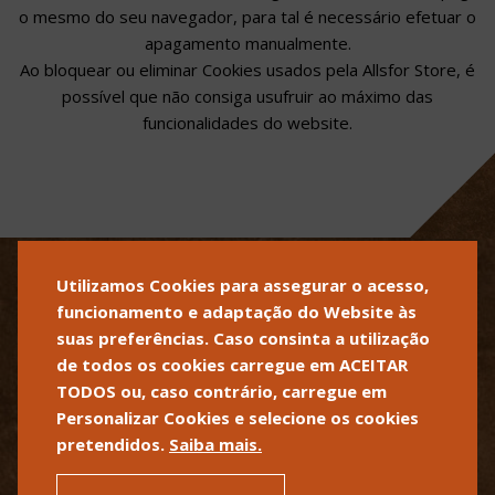
o mesmo do seu navegador, para tal é necessário efetuar o
apagamento manualmente.
Ao bloquear ou eliminar Cookies usados pela Allsfor Store, é
possível que não consiga usufruir ao máximo das
funcionalidades do website.
POLÍTICA DE PRIVACIDADE
POLÍTICA DE COOKIES
Utilizamos Cookies para assegurar o acesso,
funcionamento e adaptação do Website às
TERMOS E CONDIÇÕES DE
VENDA
suas preferências. Caso consinta a utilização
de todos os cookies carregue em ACEITAR
SOBRE A ALLSFOR
CONTACTOS
TODOS ou, caso contrário, carregue em
Personalizar Cookies e selecione os cookies
T +351 262 502 540
INFO@ALLSFOR.COM
pretendidos.
Saiba mais.
CHAMADA PARA REDE FIXA
NACIONAL