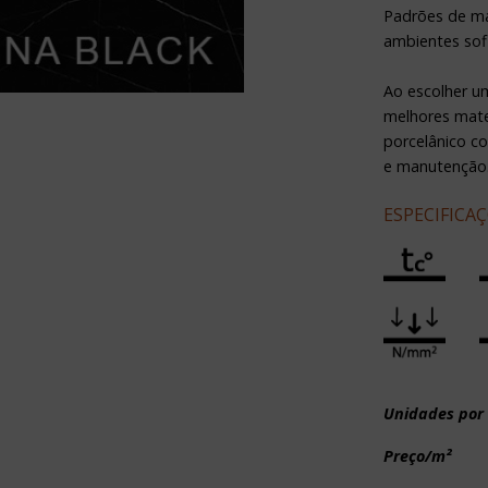
Padrões de má
ambientes sofi
Ao escolher u
melhores mate
porcelânico c
e manutenção
ESPECIFICA
Next
Unidades por
Preço/m²