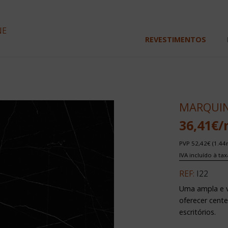
NE
REVESTIMENTOS
MARQUIN
36,41€/
PVP 52,42€ (1.44
IVA incluído à ta
REF:
I22
Uma ampla e v
oferecer centen
escritórios.