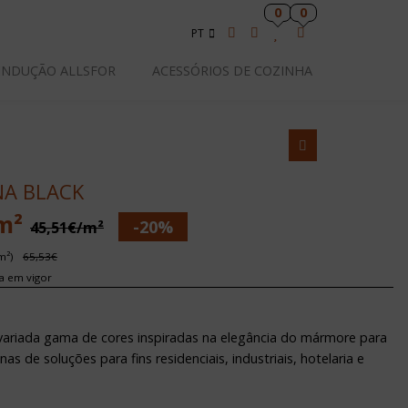
0
0
PT
INDUÇÃO ALLSFOR
ACESSÓRIOS DE COZINHA
A BLACK
m²
-20%
45,51€/m²
m²)
65,53€
xa em vigor
ariada gama de cores inspiradas na elegância do mármore para
as de soluções para fins residenciais, industriais, hotelaria e