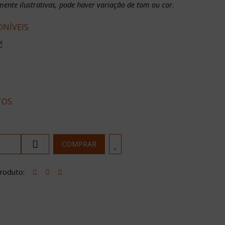
nte ilustrativas, pode haver variação de tom ou cor.
ONÍVEIS
k
TOS
produto:
ON