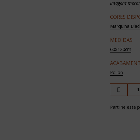
Imagens merame
CORES DISP
Marquina Blac
MEDIDAS
60x120cm
ACABAMEN
Polido
Partilhe este 
T +351 262 502 540
TECH INSPIRATI