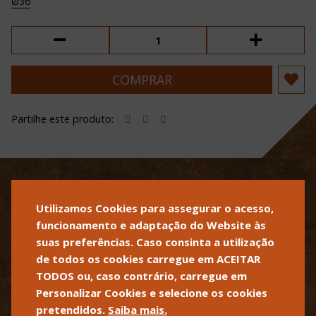
Ø36
Partilhe este produto:
POLÍTICA DE PRIVACIDADE
POLÍTICA DE COOKIES
TERMOS E CONDIÇÕES DE
Utilizamos Cookies para assegurar o acesso,
VENDA
funcionamento e adaptação do Website às
suas preferências. Caso consinta a utilização
SOBRE A ALLSFOR
CONTACTOS
de todos os cookies carregue em ACEITAR
TODOS ou, caso contrário, carregue em
T +351 262 502 540
INFO@ALLSFOR.COM
Personalizar Cookies e selecione os cookies
CHAMADA PARA REDE FIXA
NACIONAL
pretendidos.
Saiba mais.