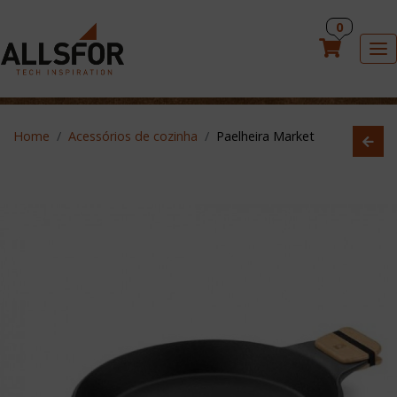
PT
0
×
To
Home
Acessórios de cozinha
Paelheira Market
HOME
REVESTIMENTOS
INDUÇÃO ALLSFOR
ACESSÓRIOS DE COZINHA