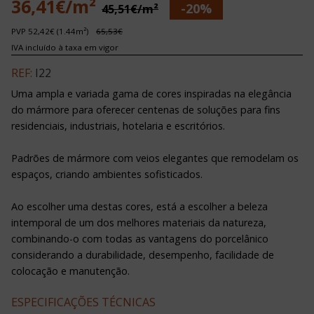
36,41€/m²
-20%
45,51€/m²
PVP 52,42€ (1.44m²)
65,53€
IVA incluído à taxa em vigor
REF:
I22
Uma ampla e variada gama de cores inspiradas na elegância
do mármore para oferecer centenas de soluções para fins
residenciais, industriais, hotelaria e escritórios.
Padrões de mármore com veios elegantes que remodelam os
espaços, criando ambientes sofisticados.
Ao escolher uma destas cores, está a escolher a beleza
intemporal de um dos melhores materiais da natureza,
combinando-o com todas as vantagens do porcelânico
considerando a durabilidade, desempenho, facilidade de
colocação e manutenção.
ESPECIFICAÇÕES TÉCNICAS