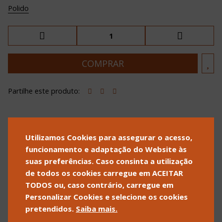
Polido
Partilhe este produto:
Utilizamos Cookies para assegurar o acesso,
POLÍTICA DE PRIVACIDADE
POLÍTICA DE COOKIES
funcionamento e adaptação do Website às
TERMOS E CONDIÇÕES DE
suas preferências. Caso consinta a utilização
VENDA
de todos os cookies carregue em ACEITAR
SOBRE A ALLSFOR
CONTACTOS
TODOS ou, caso contrário, carregue em
T +351 262 502 540
INFO@ALLSFOR.COM
Personalizar Cookies e selecione os cookies
CHAMADA PARA REDE FIXA
pretendidos.
Saiba mais.
NACIONAL