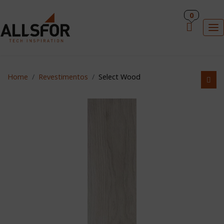
PT
0
×
To
Home
Revestimentos
Select Wood
HOME
REVESTIMENTOS
INDUÇÃO ALLSFOR
ACESSÓRIOS DE COZINHA