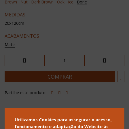
Brown
Nut
Dark Brown
Oak
Ice
Bone
MEDIDAS
20x120cm
ACABAMENTOS
Mate
Partilhe este produto:
Utilizamos Cookies para assegurar o acesso,
POLÍTICA DE PRIVACIDADE
POLÍTICA DE COOKIES
funcionamento e adaptação do Website às
TERMOS E CONDIÇÕES DE