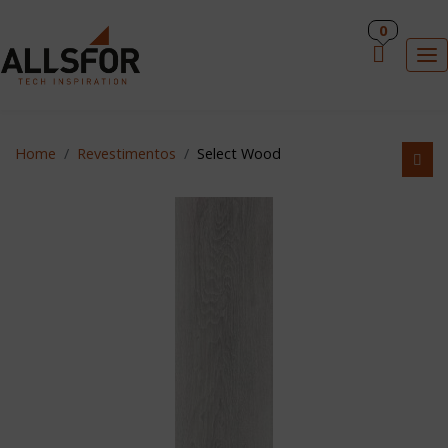
PT
0
×
To
Home
Revestimentos
Select Wood
HOME
REVESTIMENTOS
INDUÇÃO ALLSFOR
ACESSÓRIOS DE COZINHA