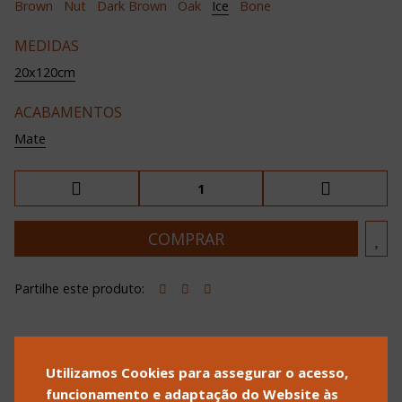
Brown
Nut
Dark Brown
Oak
Ice
Bone
MEDIDAS
20x120cm
ACABAMENTOS
Mate
Partilhe este produto:
Utilizamos Cookies para assegurar o acesso,
POLÍTICA DE PRIVACIDADE
POLÍTICA DE COOKIES
funcionamento e adaptação do Website às
TERMOS E CONDIÇÕES DE