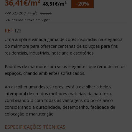
36,41€/m²
-20%
45,51€/m²
PVP 52,42€ (1.44m²)
65,53€
IVA incluído à taxa em vigor
REF:
I22
Uma ampla e variada gama de cores inspiradas na elegância
do mármore para oferecer centenas de soluções para fins
residenciais, industriais, hotelaria e escritórios.
Padrões de mármore com veios elegantes que remodelam os
espaços, criando ambientes sofisticados.
Ao escolher uma destas cores, está a escolher a beleza
intemporal de um dos melhores materiais da natureza,
combinando-o com todas as vantagens do porcelânico
considerando a durabilidade, desempenho, facilidade de
colocação e manutenção.
ESPECIFICAÇÕES TÉCNICAS