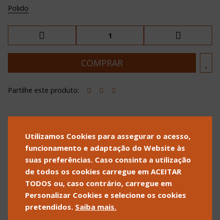
Polido
Partilhe este produto:
Utilizamos Cookies para assegurar o acesso,
POLÍTICA DE PRIVACIDADE
POLÍTICA DE COOKIES
funcionamento e adaptação do Website às
TERMOS E CONDIÇÕES DE
suas preferências. Caso consinta a utilização
VENDA
de todos os cookies carregue em ACEITAR
SOBRE A ALLSFOR
CONTACTOS
TODOS ou, caso contrário, carregue em
T +351 262 502 540
INFO@ALLSFOR.COM
Personalizar Cookies e selecione os cookies
CHAMADA PARA REDE FIXA
pretendidos.
Saiba mais.
NACIONAL