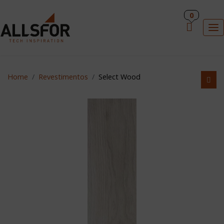
PT
0
×
To
Home
Revestimentos
Select Wood
HOME
REVESTIMENTOS
INDUÇÃO ALLSFOR
ACESSÓRIOS DE COZINHA