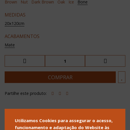
Brown
Nut
Dark Brown
Oak
Ice
Bone
MEDIDAS
20x120cm
ACABAMENTOS
Mate
Partilhe este produto:
Utilizamos Cookies para assegurar o acesso,
POLÍTICA DE PRIVACIDADE
POLÍTICA DE COOKIES
funcionamento e adaptação do Website às
TERMOS E CONDIÇÕES DE